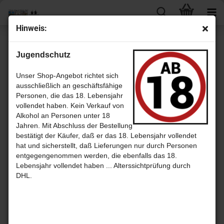
Hin­weis:
Glen Garioch
Jugendschutz
Unser Shop-Angebot richtet sich
ausschließlich an geschäftsfähige
Sortieren nach
pro Seite
Sortieren nach
30 pro Seite
Personen, die das 18. Lebensjahr
vollendet haben. Kein Verkauf von
1
Alkohol an Personen unter 18
Jahren. Mit Abschluss der Bestellung
bestätigt der Käufer, daß er das 18. Lebensjahr vollendet
hat und sicherstellt, daß Lieferungen nur durch Personen
entgegengenommen werden, die ebenfalls das 18.
Lebensjahr vollendet haben ... Alterssichtprüfung durch
DHL.
Glen Ga­
rioch 10