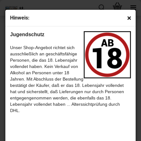
Hin­weis:
Dumbarton
Jugendschutz
Unser Shop-Angebot richtet sich
ausschließlich an geschäftsfähige
Sortieren nach
pro Seite
Sortieren nach
30 pro Seite
Personen, die das 18. Lebensjahr
vollendet haben. Kein Verkauf von
1
Alkohol an Personen unter 18
Jahren. Mit Abschluss der Bestellung
bestätigt der Käufer, daß er das 18. Lebensjahr vollendet
hat und sicherstellt, daß Lieferungen nur durch Personen
entgegengenommen werden, die ebenfalls das 18.
Lebensjahr vollendet haben ... Alterssichtprüfung durch
DHL.
Dum­bar­
Dum­bar­
don 1992 -
ton 1964 -