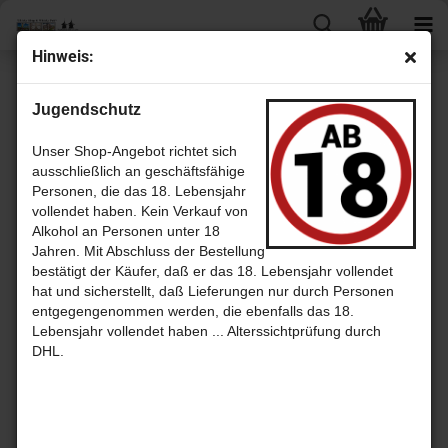
Hin­weis:
1
Artikel in dieser Kategorie
Jugendschutz
Dal­whin­nie 15 Jahre High­land sin­gle Malt Whis­ky mit 43% aus
Schott­land
Unser Shop-Angebot richtet sich
ausschließlich an geschäftsfähige
Personen, die das 18. Lebensjahr
vollendet haben. Kein Verkauf von
Alkohol an Personen unter 18
Jahren. Mit Abschluss der Bestellung
bestätigt der Käufer, daß er das 18. Lebensjahr vollendet
hat und sicherstellt, daß Lieferungen nur durch Personen
entgegengenommen werden, die ebenfalls das 18.
Lebensjahr vollendet haben ... Alterssichtprüfung durch
DHL.