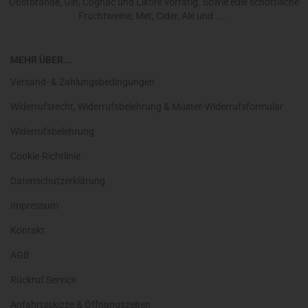
Obstbrände, Gin, Cognac und Liköre vorrätig. Sowie edle schottische
Fruchtweine, Met, Cider, Ale und ....
MEHR ÜBER...
Versand- & Zahlungsbedingungen
Widerrufsrecht, Widerrufsbelehrung & Muster-Widerrufsformular
Widerrufsbelehrung
Cookie-Richtlinie
Datenschutzerklärung
Impressum
Kontakt
AGB
Rückruf Service
Anfahrtsskizze & Öffnungszeiten