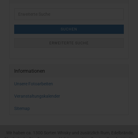
Erweiterte
Suche
SUCHEN
ERWEITERTE SUCHE
Informationen
Unsere Fotoarbeiten
Veranstaltungskalender
Sitemap
Wir haben ca. 1300 Sorten Whisky und zusätzlich Rum, Edelbrände,