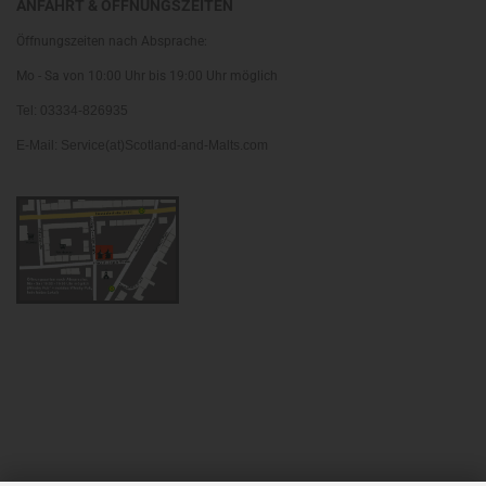
ANFAHRT & ÖFFNUNGSZEITEN
Öffnungszeiten nach Absprache:
Mo - Sa von 10:00 Uhr bis 19:00 Uhr möglich
Tel: 03334-826935
E-Mail: Service(at)Scotland-and-Malts.com