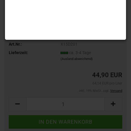
Art.Nr.:
X15D201
Lieferzeit:
ca. 3-4 Tage
(Ausland abweichend)
44,90 EUR
64,14 EUR pro Liter
inkl. 19% MwSt. zzgl.
Versand