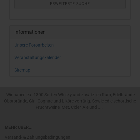
ERWEITERTE SUCHE
Informationen
Unsere Fotoarbeiten
Veranstaltungskalender
Sitemap
Wir haben ca. 1300 Sorten Whisky und zusätzlich Rum, Edelbrände,
Obstbrände, Gin, Cognac und Liköre vorrätig. Sowie edle schottische
Fruchtweine, Met, Cider, Ale und ....
MEHR ÜBER...
Versand- & Zahlungsbedingungen