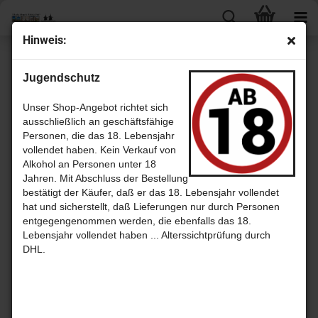
Hin­weis:
weiter »
Letzter »
Jugendschutz
3
Artikel in dieser Kategorie
Dal­mo­re 14 Jahre Batch 3 mit 51,3% von That Boutique-​y Whis­ky
Unser Shop-Angebot richtet sich
Com­pa­ny
ausschließlich an geschäftsfähige
Personen, die das 18. Lebensjahr
vollendet haben. Kein Verkauf von
Alkohol an Personen unter 18
Jahren. Mit Abschluss der Bestellung
bestätigt der Käufer, daß er das 18. Lebensjahr vollendet
hat und sicherstellt, daß Lieferungen nur durch Personen
entgegengenommen werden, die ebenfalls das 18.
Lebensjahr vollendet haben ... Alterssichtprüfung durch
DHL.