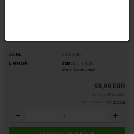
Art.Nr.:
BW14D837
Lieferzeit:
ca. 3-4 Tage
(Ausland abweichend)
98,90 EUR
197,80 EUR pro Liter
inkl. 19% MwSt. zzgl.
Versand