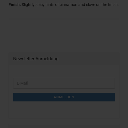
Finish:
Slightly spicy hints of cinnamon and clove on the finish.
Newsletter-Anmeldung
WEITER
E-
ZUR
Mail
NEWSLETTER-
ANMELDUNG
ANMELDEN