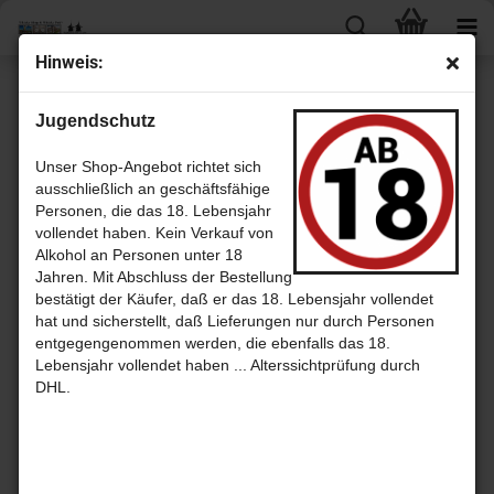
Hinweis:
« Erster
« zurück
weiter »
Letzter »
Jugendschutz
23
Artikel in dieser Kategorie
Bruichladdich Distillery - Postkarte
Unser Shop-Angebot richtet sich
ausschließlich an geschäftsfähige
Personen, die das 18. Lebensjahr
vollendet haben. Kein Verkauf von
Alkohol an Personen unter 18
Jahren. Mit Abschluss der Bestellung
bestätigt der Käufer, daß er das 18. Lebensjahr vollendet
hat und sicherstellt, daß Lieferungen nur durch Personen
entgegengenommen werden, die ebenfalls das 18.
Lebensjahr vollendet haben ... Alterssichtprüfung durch
DHL.