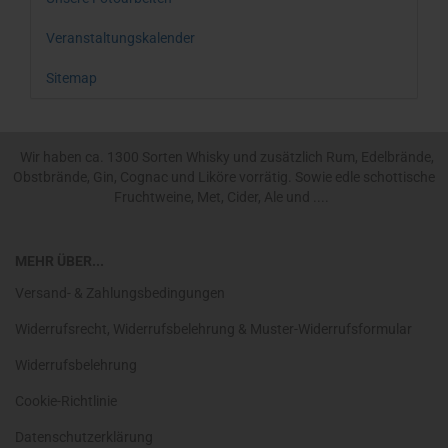
Veranstaltungskalender
Sitemap
Wir haben ca. 1300 Sorten Whisky und zusätzlich Rum, Edelbrände,
Obstbrände, Gin, Cognac und Liköre vorrätig. Sowie edle schottische
Fruchtweine, Met, Cider, Ale und ....
MEHR ÜBER...
Versand- & Zahlungsbedingungen
Widerrufsrecht, Widerrufsbelehrung & Muster-Widerrufsformular
Widerrufsbelehrung
Cookie-Richtlinie
Datenschutzerklärung