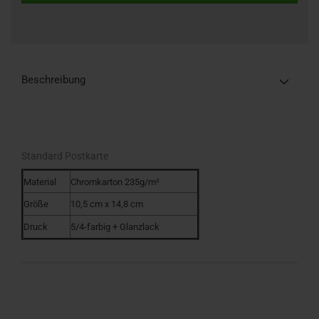
Beschreibung
Standard Postkarte
Material
Chromkarton 235g/m²
Größe
10,5 cm x 14,8 cm
Druck
5/4-farbig + Glanzlack