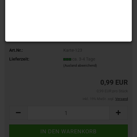
Art.Nr.:
Karte-123
Lieferzeit:
ca. 3-4 Tage
(Ausland abweichend)
0,99 EUR
0,99 EUR pro Stück
inkl. 19% MwSt. zzgl.
Versand