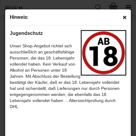
Hin­weis:
« Erster
« zurück
weiter »
Letzter »
Jugendschutz
9
Artikel in dieser Kategorie
Bruichlad­dich 2007 - 10 Jahre Bour­bon Cask mit 62,9% Sin­gle Malt
Unser Shop-Angebot richtet sich
scotch Whis­ky von The Whis­ky Trail
ausschließlich an geschäftsfähige
Personen, die das 18. Lebensjahr
vollendet haben. Kein Verkauf von
Alkohol an Personen unter 18
Jahren. Mit Abschluss der Bestellung
bestätigt der Käufer, daß er das 18. Lebensjahr vollendet
hat und sicherstellt, daß Lieferungen nur durch Personen
entgegengenommen werden, die ebenfalls das 18.
Lebensjahr vollendet haben ... Alterssichtprüfung durch
DHL.