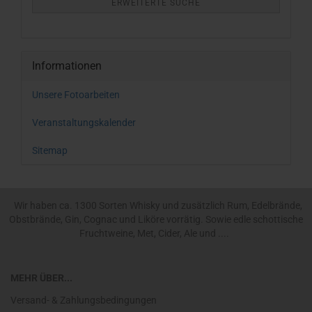
ERWEITERTE SUCHE
Informationen
Unsere Fotoarbeiten
Veranstaltungskalender
Sitemap
Wir haben ca. 1300 Sorten Whisky und zusätzlich Rum, Edelbrände,
Obstbrände, Gin, Cognac und Liköre vorrätig. Sowie edle schottische
Fruchtweine, Met, Cider, Ale und ....
MEHR ÜBER...
Versand- & Zahlungsbedingungen