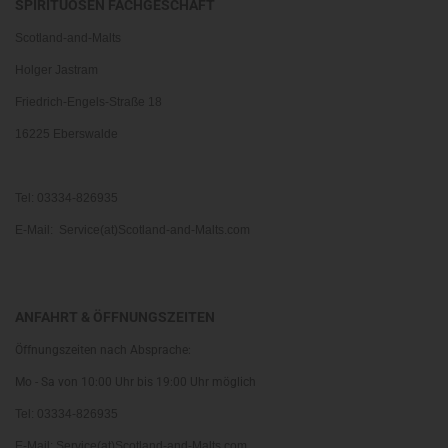
SPIRITUOSEN FACHGESCHÄFT
Scotland-and-Malts
Holger Jastram
Friedrich-Engels-Straße 18
16225 Eberswalde
Tel: 03334-826935
E-Mail: Service(at)Scotland-and-Malts.com
ANFAHRT & ÖFFNUNGSZEITEN
Öffnungszeiten nach Absprache:
Mo - Sa von 10:00 Uhr bis 19:00 Uhr möglich
Tel: 03334-826935
E-Mail: Service(at)Scotland-and-Malts.com