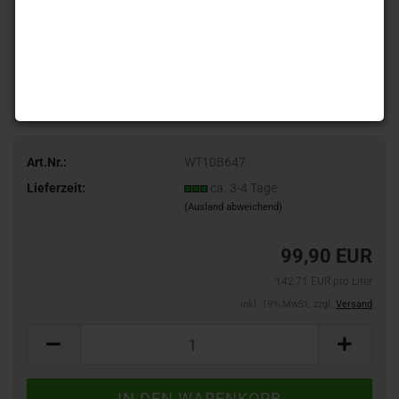
Art.Nr.:
WT10B647
Lieferzeit:
ca. 3-4 Tage
(Ausland abweichend)
99,90 EUR
142,71 EUR pro Liter
inkl. 19% MwSt. zzgl.
Versand