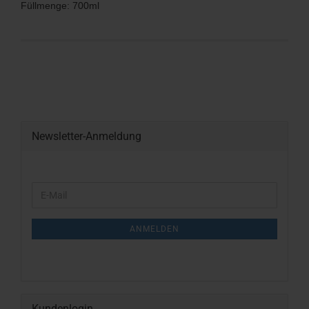
Füllmenge: 700ml
Newsletter-Anmeldung
WEITER
E-
ZUR
Mail
NEWSLETTER-
ANMELDUNG
ANMELDEN
Kundenlogin