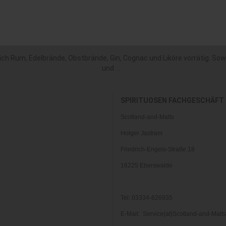
h Rum, Edelbrände, Obstbrände, Gin, Cognac und Liköre vorrätig. Sowi
und ....
SPIRITUOSEN FACHGESCHÄFT
Scotland-and-Malts
Holger Jastram
Friedrich-Engels-Straße 18
16225 Eberswalde
Tel: 03334-826935
E-Mail: Service(at)Scotland-and-Malt