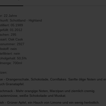
er: 22 Jahre
kunft: Schottland - Highland
tilliert: 05.1989
efüllt: 01.2012
schen: 295
sart: Oak Cask
ssnummer: 2927
bstoff: nein
tefiltriert: nein
oholgehalt: 50,5%
llmenge: 700ml
izen:
e - Orangenschale, Schokolade, Cornflakes. Sanfte ölige Noten und e
ch Granatapfel.
chmack - Mehr orangige Noten, Marzipan und ziemlich cremig.
taziennüsse, weiße Schokolade und Muskat.
ish - Grüner Apfel, ein Hauch von Limone und ein wenig herbstlich.