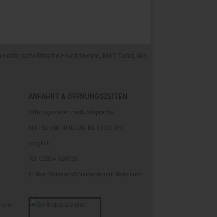
e edle schottische Fruchtweine, Met, Cider, Ale
ANFAHRT & ÖFFNUNGSZEITEN
Öffnungszeiten nach Absprache:
Mo - Sa von 10:00 Uhr bis 19:00 Uhr
möglich
Tel: 03334-826935
E-Mail: Service(at)Scotland-and-Malts.com
s.com