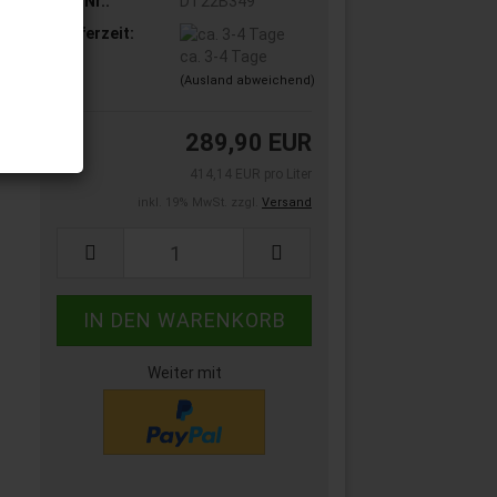
Art.Nr.:
DT22B349
Lieferzeit:
ca. 3-4 Tage
(Ausland abweichend)
289,90 EUR
414,14 EUR pro Liter
inkl. 19% MwSt. zzgl.
Versand
Weiter mit