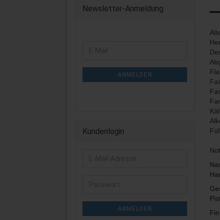
Newsletter-Anmeldung
Alt
Her
WEITER
E-
Des
ZUR
Mail
Abg
NEWSLETTER-
Fla
ANMELDUNG
ANMELDEN
Fas
Fa
Far
Käl
Alk
Kundenlogin
Fü
Not
E-
Nas
Mail-
Hau
Adresse
Passwort
Ges
Pis
ANMELDEN
Fin