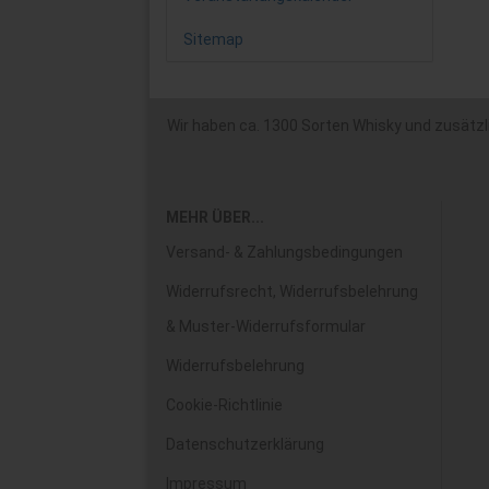
Sitemap
Wir haben ca. 1300 Sorten Whisky und zusätzlic
MEHR ÜBER...
Versand- & Zahlungsbedingungen
Widerrufsrecht, Widerrufsbelehrung
& Muster-Widerrufsformular
Widerrufsbelehrung
Cookie-Richtlinie
Datenschutzerklärung
Impressum