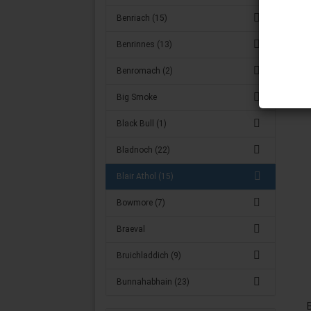
Benriach (15)
Benrinnes (13)
Benromach (2)
Big Smoke
Black Bull (1)
Bladnoch (22)
Blair Athol (15)
Bowmore (7)
Braeval
Bruichladdich (9)
Bunnahabhain (23)