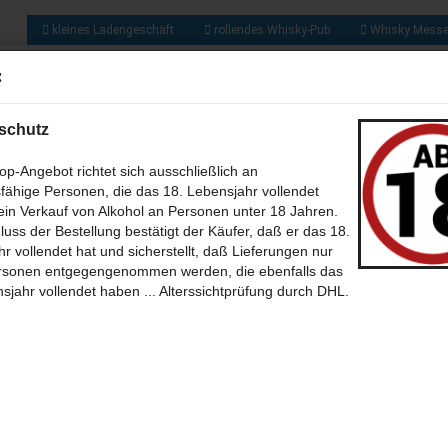
kleines Ladengeschäft
rollendes Whisky-Pub
Whisky Mess
ca. 1300 So
:
Suche...
und zusätzlich 
Obstbrände, Gin
und vie
schutz
US ALLER WELT (209)
RUM & RHUM (133)
GIN UND GENEVER / JENEVER 
p-Angebot richtet sich ausschließlich an
fähige Personen, die das 18. Lebensjahr vollendet
WEIN - MET - CIDER - BIER (46)
BABY WHISKY - NEW SPIRIT (6)
CALV
in Verkauf von Alkohol an Personen unter 18 Jahren.
»
»
tseite
Whisky aus Schottland
luss der Bestellung bestätigt der Käufer, daß er das 18.
»
»
 (35)
sky aus Schottland A bis Z (Alphabetische Sortierung)
SÜSSES + SALZIGES MIT UND OHNE (39)
BÜCHER (7)
B
THEMEN
r vollendet hat und sicherstellt, daß Lieferungen nur
»
r Athol
rsonen entgegengenommen werden, die ebenfalls das
ir Athol 1989 - 22 Jahre Oak Cask No. 2927 mit 50,5% - Duncan Taylor New
--BILDER (12)
POSTKARTEN (39)
SONSTIGES (30)
ONLINE WHISKY
sjahr vollendet haben ... Alterssichtprüfung durch DHL.
ension
15
Artikel in dieser Kategor
 Erster
« zurück
weiter »
Letzter »