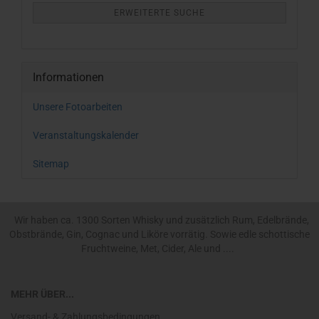
ERWEITERTE SUCHE
Informationen
Unsere Fotoarbeiten
Veranstaltungskalender
Sitemap
Wir haben ca. 1300 Sorten Whisky und zusätzlich Rum, Edelbrände,
Obstbrände, Gin, Cognac und Liköre vorrätig. Sowie edle schottische
Fruchtweine, Met, Cider, Ale und ....
MEHR ÜBER...
Versand- & Zahlungsbedingungen