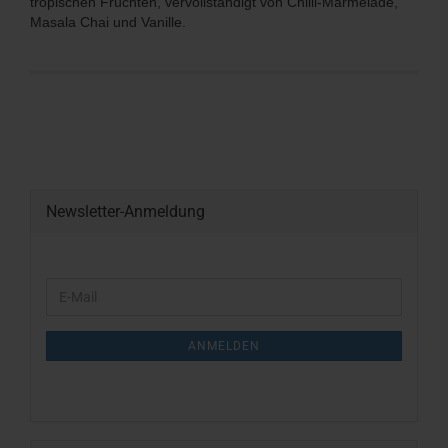
tropischen Früchten, vervollständigt von Chilli-Marmelade,
Masala Chai und Vanille.
Newsletter-Anmeldung
WEITER
E-
ZUR
Mail
NEWSLETTER-
ANMELDUNG
ANMELDEN