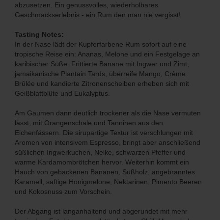
abzusetzen. Ein genussvolles, wiederholbares
Geschmackserlebnis - ein Rum den man nie vergisst!
Tasting Notes:
In der Nase lädt der Kupferfarbene Rum sofort auf eine
tropische Reise ein: Ananas, Melone und ein Festgelage an
karibischer Süße. Frittierte Banane mit Ingwer und Zimt,
jamaikanische Plantain Tards, überreife Mango, Crème
Brûlée und kandierte Zitronenscheiben erheben sich mit
Geißblattblüte und Eukalyptus.
Am Gaumen dann deutlich trockener als die Nase vermuten
lässt, mit Orangenschale und Tanninen aus den
Eichenfässern. Die sirupartige Textur ist verschlungen mit
Aromen von intensivem Espresso, bringt aber anschließend
süßlichen Ingwerkuchen, Nelke, schwarzen Pfeffer und
warme Kardamombrötchen hervor. Weiterhin kommt ein
Hauch von gebackenen Bananen, Süßholz, angebranntes
Karamell, saftige Honigmelone, Nektarinen, Pimento Beeren
und Kokosnuss zum Vorschein.
Der Abgang ist langanhaltend und abgerundet mit mehr