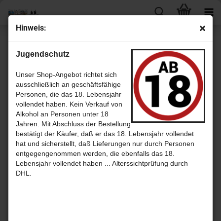
Hin­weis:
« Erster
« zurück
weiter »
Letzter »
Jugendschutz
41
Artikel in dieser Kategorie
Black Bull 12 Jahre - De­lu­xe Blen­ded Scotch Whis­ky - Dun­can Tay­lor
Unser Shop-Angebot richtet sich
ausschließlich an geschäftsfähige
Personen, die das 18. Lebensjahr
vollendet haben. Kein Verkauf von
Alkohol an Personen unter 18
Jahren. Mit Abschluss der Bestellung
bestätigt der Käufer, daß er das 18. Lebensjahr vollendet
hat und sicherstellt, daß Lieferungen nur durch Personen
entgegengenommen werden, die ebenfalls das 18.
Lebensjahr vollendet haben ... Alterssichtprüfung durch
DHL.