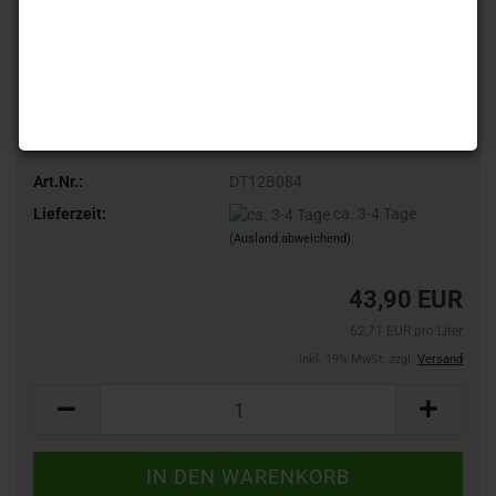
Art.Nr.:
DT12B084
Lieferzeit:
ca. 3-4 Tage
(Ausland abweichend)
43,90 EUR
62,71 EUR pro Liter
inkl. 19% MwSt. zzgl.
Versand