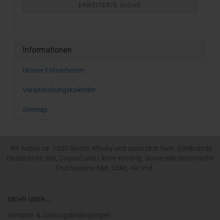
ERWEITERTE SUCHE
Informationen
Unsere Fotoarbeiten
Veranstaltungskalender
Sitemap
Wir haben ca. 1300 Sorten Whisky und zusätzlich Rum, Edelbrände,
Obstbrände, Gin, Cognac und Liköre vorrätig. Sowie edle schottische
Fruchtweine, Met, Cider, Ale und ....
MEHR ÜBER...
Versand- & Zahlungsbedingungen