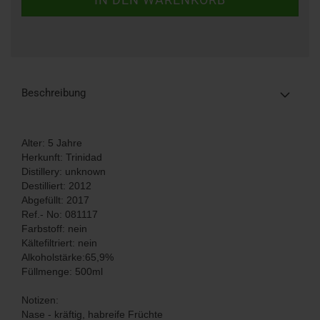
Beschreibung
Alter: 5 Jahre
Herkunft: Trinidad
Distillery: unknown
Destilliert: 2012
Abgefüllt: 2017
Ref.- No: 081117
Farbstoff: nein
Kältefiltriert: nein
Alkoholstärke:65,9%
Füllmenge: 500ml
Notizen:
Nase - kräftig, habreife Früchte