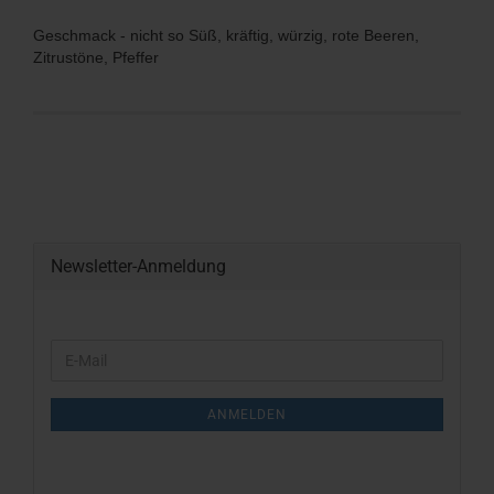
Geschmack - nicht so Süß, kräftig, würzig, rote Beeren,
Zitrustöne, Pfeffer
Newsletter-Anmeldung
WEITER
E-
ZUR
Mail
NEWSLETTER-
ANMELDUNG
ANMELDEN