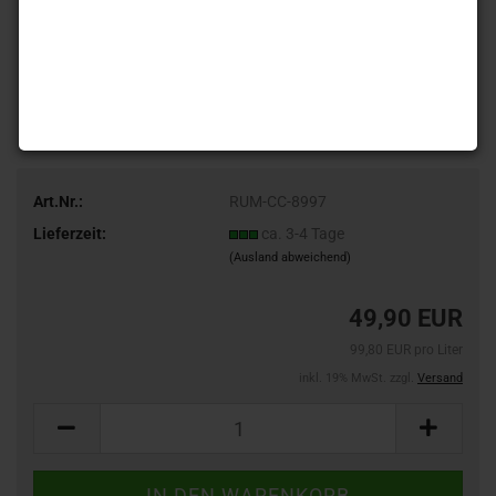
Art.Nr.:
RUM-CC-8997
Lieferzeit:
ca. 3-4 Tage
(Ausland abweichend)
49,90 EUR
99,80 EUR pro Liter
inkl. 19% MwSt. zzgl.
Versand