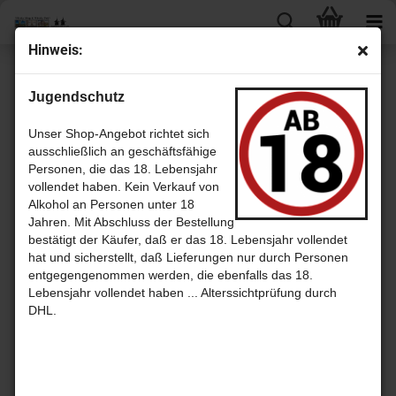
Hin­weis:
« Erster
« zurück
weiter »
Letzter »
Jugendschutz
133
Artikel in dieser Kategorie
Tri­ni­dad Rum 2012 - 5 Jahre Oak Cask mit 65,9% - Sin­gle Cask Rum
Unser Shop-Angebot richtet sich
aus Tri­ni­dad
ausschließlich an geschäftsfähige
Personen, die das 18. Lebensjahr
vollendet haben. Kein Verkauf von
Alkohol an Personen unter 18
Jahren. Mit Abschluss der Bestellung
bestätigt der Käufer, daß er das 18. Lebensjahr vollendet
hat und sicherstellt, daß Lieferungen nur durch Personen
entgegengenommen werden, die ebenfalls das 18.
Lebensjahr vollendet haben ... Alterssichtprüfung durch
DHL.