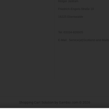
Holger Jastram
Friedrich-Engels-Straße 18
16225 Eberswalde
Tel: 03334-826935
E-Mail: Service(at)Scotland-and-Malt
Shopping Cart Solution
by Gambio.com © 2026