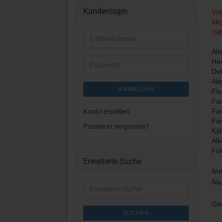
Kundenlogin
Von
abg
(si
E-
Mail-
Alt
Adresse
Her
Passwort
Det
Abg
ANMELDEN
Fla
Fas
Fa
Konto erstellen
Far
Passwort vergessen?
Käl
Alk
Fü
Erweiterte Suche
Not
Nas
Erweiterte
Suche
Ges
SUCHEN