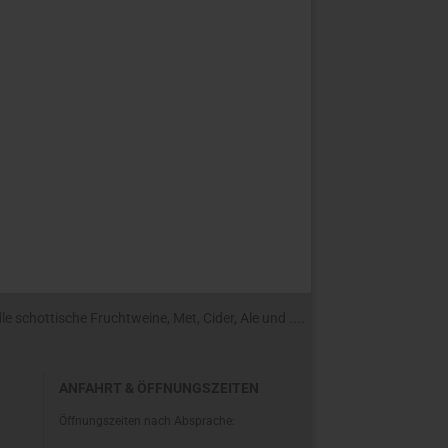
 schottische Fruchtweine, Met, Cider, Ale und ....
ANFAHRT & ÖFFNUNGSZEITEN
Öffnungszeiten nach Absprache: