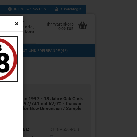
ONLINE Whisky-Pub
Kundenlogin
rten Whisky
Ihr Warenkorb
Rum, Edelbrände,
0,00 EUR
, Cognac, Liköre
les mehr
(103)
OBST- UND EDELBRÄNDE (42)
DOS (3)
COGNAC, GRAPPA UND BRANDY (13)
TASTING (8)
GESCHENKSETS (11)
UB (280)
SAMMLUNG (43)
Arran 1997 - 18 Jahre Oak Cask
No. 97/741 mit 52,0% - Dun­can
Tay­lor New Di­men­si­on / Sam­ple
ab
Art.Nr.:
DT18A550-PUB