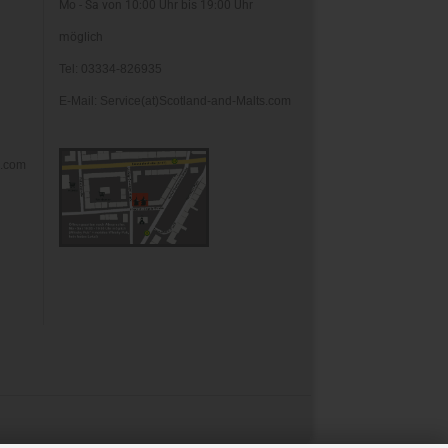
Mo - Sa von 10:00 Uhr bis 19:00 Uhr
möglich
Tel: 03334-826935
E-Mail: Service(at)Scotland-and-Malts.com
s.com