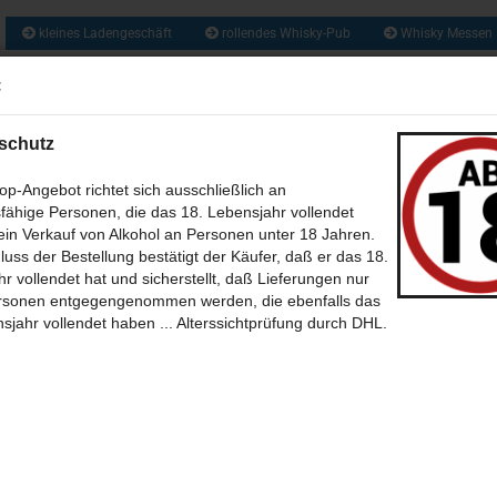
kleines Ladengeschäft
rollendes Whisky-Pub
Whisky Messen
ca. 1300 So
:
Suche...
und zusätzlich 
Obstbrände, Gin
und vie
schutz
US ALLER WELT (209)
RUM & RHUM (133)
GIN UND GENEVER / JENEVER 
p-Angebot richtet sich ausschließlich an
fähige Personen, die das 18. Lebensjahr vollendet
WEIN - MET - CIDER - BIER (46)
BABY WHISKY - NEW SPIRIT (6)
CALVA
in Verkauf von Alkohol an Personen unter 18 Jahren.
»
»
»
»
»
tseite
ONLINE Whisky-Pub
Schottland
A
Arran
luss der Bestellung bestätigt der Käufer, daß er das 18.
an 1997 - 18 Jahre Oak Cask No. 97/741 mit 52,0% - Duncan Taylor New
(35)
SÜSSES + SALZIGES MIT UND OHNE (39)
BÜCHER (7)
THEMEN 
r vollendet hat und sicherstellt, daß Lieferungen nur
ension / Sample ab
rsonen entgegengenommen werden, die ebenfalls das
-BILDER (12)
POSTKARTEN (39)
SONSTIGES (30)
ONLINE WHISKY-P
sjahr vollendet haben ... Alterssichtprüfung durch DHL.
rtikel in dieser Kategorie