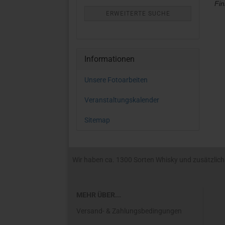
Fin
ERWEITERTE SUCHE
Informationen
Unsere Fotoarbeiten
Veranstaltungskalender
Sitemap
Wir haben ca. 1300 Sorten Whisky und zusätzlich R
MEHR ÜBER...
Versand- & Zahlungsbedingungen