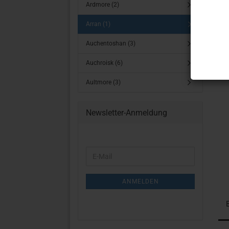
Ardmore (2)
Arran (1)
Auchentoshan (3)
Auchroisk (6)
Aultmore (3)
Newsletter-Anmeldung
WEITER
E-
ZUR
Mail
NEWSLETTER-
ANMELDUNG
ANMELDEN