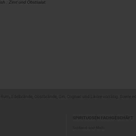
ish : Zimt und Obstsalat.
um, Edelbrände, Obstbrände, Gin, Cognac und Liköre vorrätig. Sowie edle
SPIRITUOSEN FACHGESCHÄFT
Scotland-and-Malts