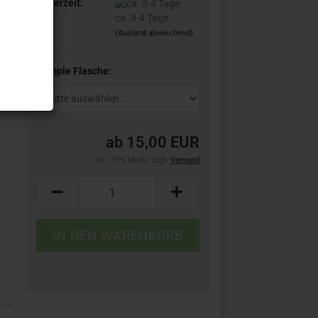
Lieferzeit:
ca. 3-4 Tage
(Ausland abweichend)
Sample Flasche:
ab 15,00 EUR
inkl. 19% MwSt. zzgl.
Versand