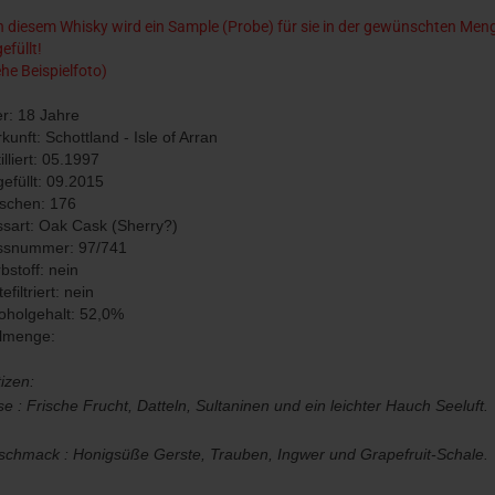
 diesem Whisky wird ein Sample (Probe) für sie in der gewünschten Men
efüllt!
ehe Beispielfoto)
er: 18 Jahre
kunft: Schottland - Isle of Arran
illiert: 05.1997
efüllt: 09.2015
schen: 176
sart: Oak Cask (Sherry?)
ssnummer: 97/741
bstoff: nein
tefiltriert: nein
oholgehalt: 52,0%
llmenge:
izen:
e : Frische Frucht, Datteln, Sultaninen und ein leichter Hauch Seeluft.
chmack : Honigsüße Gerste, Trauben, Ingwer und Grapefruit-Schale.