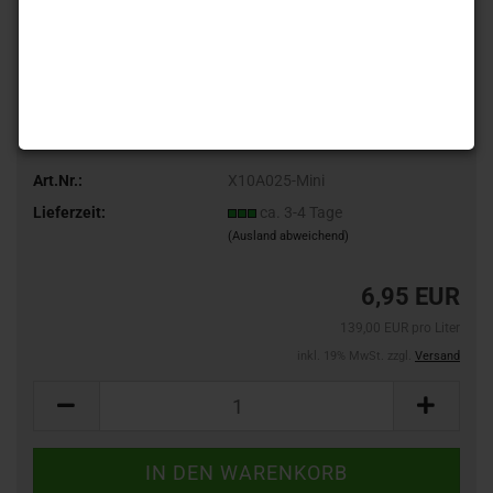
Art.Nr.:
X10A025-Mini
Lieferzeit:
ca. 3-4 Tage
(Ausland abweichend)
6,95 EUR
139,00 EUR pro Liter
inkl. 19% MwSt. zzgl.
Versand