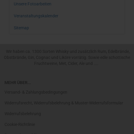
Unsere Fotoarbeiten
Veranstaltungskalender
Sitemap
Wir haben ca. 1300 Sorten Whisky und zusätzlich Rum, Edelbrände,
Obstbrände, Gin, Cognac und Liköre vorrätig. Sowie edle schottische
Fruchtweine, Met, Cider, Ale und ....
MEHR ÜBER...
Versand- & Zahlungsbedingungen
Widerrufsrecht, Widerrufsbelehrung & Muster-Widerrufsformular
Widerrufsbelehrung
Cookie-Richtlinie