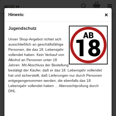
Hin­weis:
weiter »
Letzter »
Jugendschutz
9
Artikel in dieser Kategorie
Arran 10 Jahre 50ml Mimia­tur - sin­gle Malt scotch Whis­ky
Unser Shop-Angebot richtet sich
ausschließlich an geschäftsfähige
Personen, die das 18. Lebensjahr
vollendet haben. Kein Verkauf von
Alkohol an Personen unter 18
Jahren. Mit Abschluss der Bestellung
bestätigt der Käufer, daß er das 18. Lebensjahr vollendet
hat und sicherstellt, daß Lieferungen nur durch Personen
entgegengenommen werden, die ebenfalls das 18.
Lebensjahr vollendet haben ... Alterssichtprüfung durch
DHL.