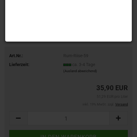
Art.Nr.:
Rum-Riise-59
Lieferzeit:
ca. 3-4 Tage
(Ausland abweichend)
35,90 EUR
51,29 EUR pro Liter
inkl. 19% MwSt. zzgl.
Versand