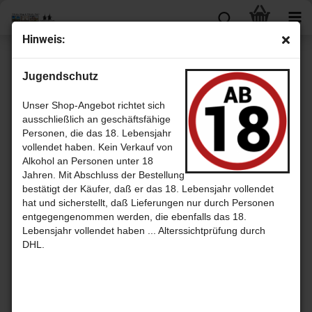
Hin­weis:
« Erster
« zurück
weiter »
Letzter »
Jugendschutz
133
Artikel in dieser Kategorie
A.H. Riise 1888 Gold Madel Rum mit 40% von den Vir­gin Is­lands
Unser Shop-Angebot richtet sich
(Jung­fern­in­seln)
ausschließlich an geschäftsfähige
Personen, die das 18. Lebensjahr
vollendet haben. Kein Verkauf von
Alkohol an Personen unter 18
Jahren. Mit Abschluss der Bestellung
bestätigt der Käufer, daß er das 18. Lebensjahr vollendet
hat und sicherstellt, daß Lieferungen nur durch Personen
entgegengenommen werden, die ebenfalls das 18.
Lebensjahr vollendet haben ... Alterssichtprüfung durch
DHL.