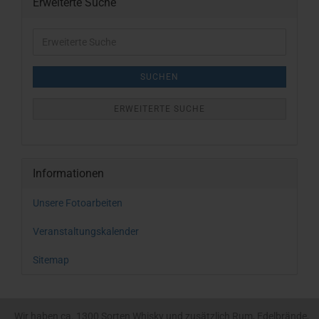
Erweiterte Suche
Erweiterte
Suche
SUCHEN
ERWEITERTE SUCHE
Informationen
Unsere Fotoarbeiten
Veranstaltungskalender
Sitemap
Wir haben ca. 1300 Sorten Whisky und zusätzlich Rum, Edelbrände,