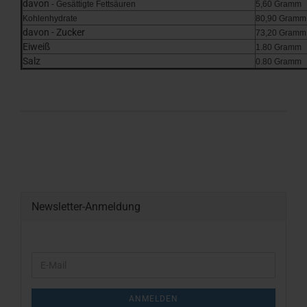
davon
- Gesättigte Fettsäuren
5,60 Gramm
Kohlenhydrate
80,90 Gramm
davon - Zucker
73,20 Gramm
Eiweiß
1.80 Gramm
Salz
0.80 Gramm
Newsletter-Anmeldung
WEITER
E-
ZUR
Mail
NEWSLETTER-
ANMELDUNG
ANMELDEN