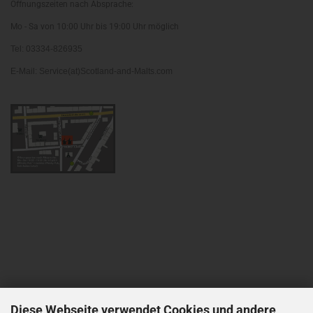
Öffnungszeiten nach Absprache:
Mo - Sa von 10:00 Uhr bis 19:00 Uhr möglich
Tel: 03334-826935
E-Mail: Service(at)Scotland-and-Malts.com
Diese Webseite verwendet Cookies und andere