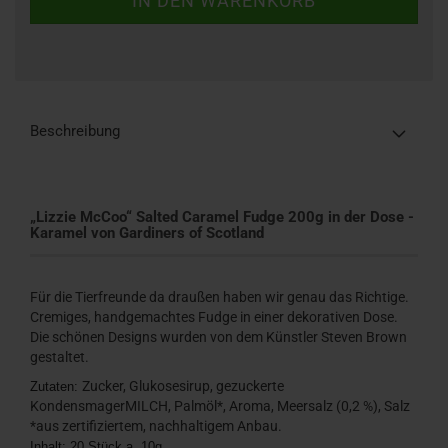
Beschreibung
„Lizzie McCoo“ Salted Caramel Fudge 200g in der Dose -
Karamel von Gardiners of Scotland
Für die Tierfreunde da draußen haben wir genau das Richtige.
Cremiges, handgemachtes Fudge in einer dekorativen Dose.
Die schönen Designs wurden von dem Künstler Steven Brown
gestaltet.
Zucker, Glukosesirup, gezuckerte
Zutaten:
KondensmagerMILCH, Palmöl*, Aroma, Meersalz (0,2 %), Salz
*aus zertifiziertem, nachhaltigem Anbau.
Inhalt: 20 Stück a. 10g