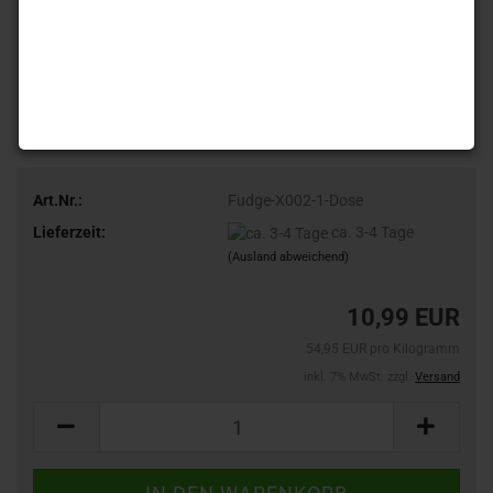
Art.Nr.:
Fudge-X002-1-Dose
Lieferzeit:
ca. 3-4 Tage
(Ausland abweichend)
10,99 EUR
54,95 EUR pro Kilogramm
inkl. 7% MwSt. zzgl.
Versand