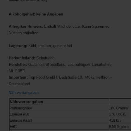
Alkoholgehalt: keine Angaben
Allergiker Hinweis:
Enthält Milchderivate. Kann Spuren von
Nüssen enthalten.
Lagerung:
Kühl, trocken, geruchsfrei
Herkunftsland:
Schottland
Hersteller:
Gardiners of Scotland, Lesmahagow, Lanarkshire
ML110ED
Importeur:
Top Food GmbH, Badstraße 18, 74072 Heilbron -
Deutschland
Nährwertangaben
Nährwertangaben
Portionsgröße
100 Gramm
Energie (kJ)
1767.00 kJ
Energie (kcal)
418 kcal
Fett
9,50 Gramm