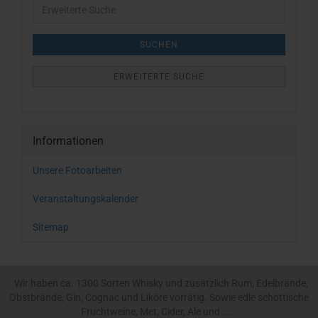
Erweiterte
Suche
SUCHEN
ERWEITERTE SUCHE
Informationen
Unsere Fotoarbeiten
Veranstaltungskalender
Sitemap
Wir haben ca. 1300 Sorten Whisky und zusätzlich Rum, Edelbrände,
Obstbrände, Gin, Cognac und Liköre vorrätig. Sowie edle schottische
Fruchtweine, Met, Cider, Ale und ....