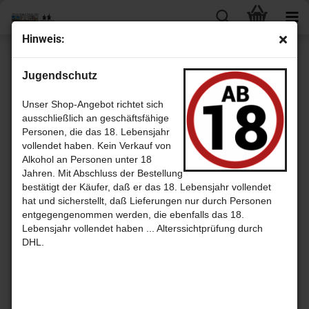
Hin­weis:
« Erster
« zurück
Jugendschutz
5
Artikel in dieser Kategorie
„Liz­zie McCoo“ Sal­ted Ca­ra­mel Fudge in der 200g Dose - Ka­ra­mel von
Unser Shop-Angebot richtet sich
Gar­di­ners of Scot­land
ausschließlich an geschäftsfähige
Personen, die das 18. Lebensjahr
vollendet haben. Kein Verkauf von
Alkohol an Personen unter 18
Jahren. Mit Abschluss der Bestellung
bestätigt der Käufer, daß er das 18. Lebensjahr vollendet
hat und sicherstellt, daß Lieferungen nur durch Personen
entgegengenommen werden, die ebenfalls das 18.
Lebensjahr vollendet haben ... Alterssichtprüfung durch
DHL.